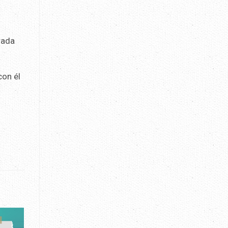
rada
con él