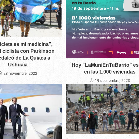
icleta es mi medicina”,
l ciclista con Parkinson
edaleó de La Quiaca a
Ushuaia
Hoy “LaMuniEnTuBarrio” es
en las 1.000 viviendas
28 noviembre, 2022
19 septiembre, 2023