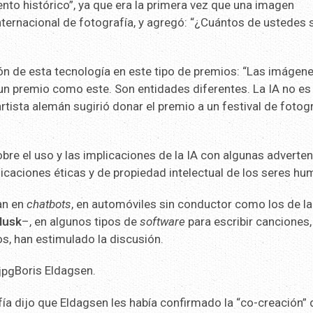
nto histórico”, ya que era la primera vez que una imagen
ternacional de fotografía, y agregó: “¿Cuántos de ustedes 
ión de esta tecnología en este tipo de premios: “Las imágen
n un premio como este. Son entidades diferentes. La IA no es
 artista alemán sugirió donar el premio a un festival de fotog
re el uso y las implicaciones de la IA con algunas adverte
licaciones éticas y de propiedad intelectual de los seres h
an en
chatbots
, en automóviles sin conductor como los de la
Musk
–, en algunos tipos de
software
para escribir canciones,
s, han estimulado la discusión.
Boris Eldagsen.
ía dijo que Eldagsen les había confirmado la “co-creación” 