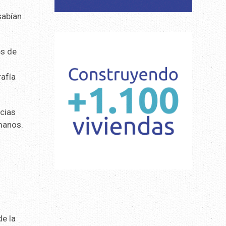
sabían
es de
rafía
ncias
umanos.
de la