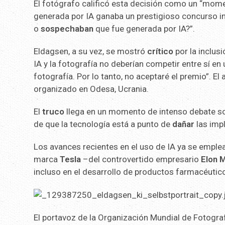
El fotógrafo calificó esta decisión como un “mome
generada por IA ganaba un prestigioso concurso in
o
sospechaban
que fue generada por IA?”.
Eldagsen, a su vez, se mostró
crítico
por la inclus
IA y la fotografía no deberían competir entre sí e
fotografía. Por lo tanto, no aceptaré el premio”. El
organizado en Odesa, Ucrania.
El
truco
llega en un momento de intenso debate sob
de que la tecnología está a punto de
dañar
las imp
Los avances recientes en el uso de IA ya se emple
marca
Tesla
–del controvertido empresario
Elon 
incluso en el desarrollo de productos farmacéutico
El portavoz de la Organización Mundial de Fotograf