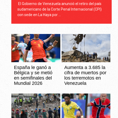
El Gobierno de Venezuela anunció el retiro del país
sudamericano de la Corte Penal Internacional (CPI)
con sede en La Haya por …
España le ganó a
Aumenta a 3.685 la
Bélgica y se metió
cifra de muertos por
en semifinales del
los terremotos en
Mundial 2026
Venezuela