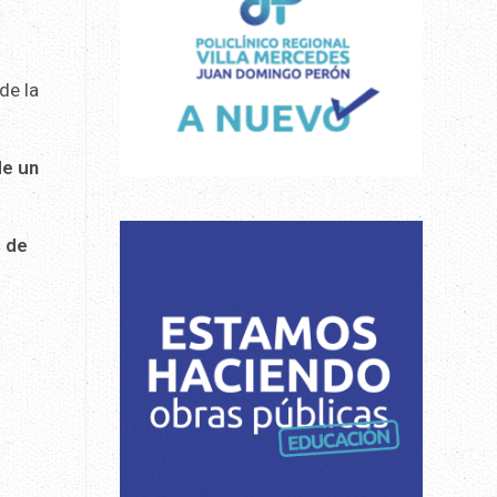
a
de la
de un
s de
e