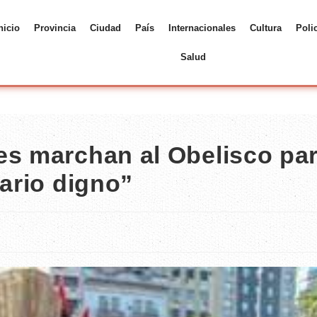
nicio
Provincia
Ciudad
País
Internacionales
Cultura
Poli
Salud
es marchan al Obelisco pa
lario digno”