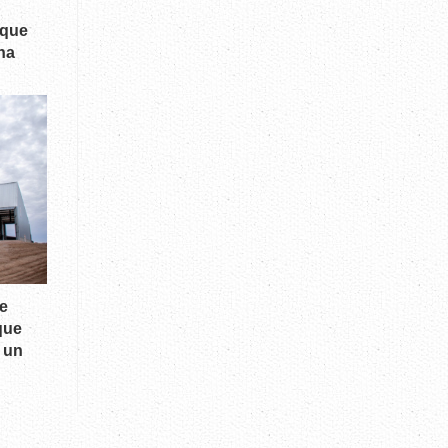
 que
na
de
que
 un