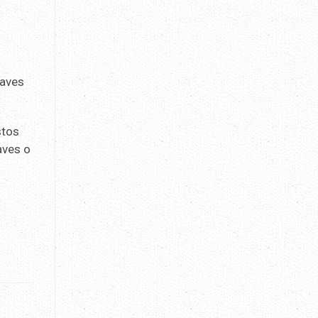
 aves
stos
aves o