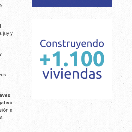
e
l
ujuy y
y
ves
 aves
gativo
sión a
s.