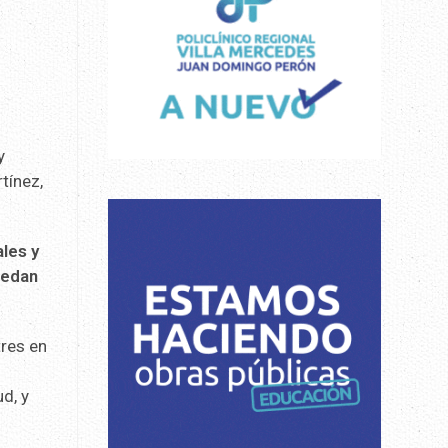
y
tínez,
ales y
uedan
tres en
d, y