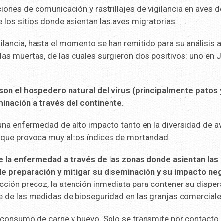
iones de comunicación y rastrillajes de vigilancia en aves d
 los sitios donde asientan las aves migratorias.
ilancia, hasta el momento se han remitido para su análisis a
as muertas, de las cuales surgieron dos positivos: uno en J
 son el hospedero natural del virus (principalmente patos 
minación a través del continente.
 una enfermedad de alto impacto tanto en la diversidad de a
a que provoca muy altos índices de mortandad.
 de la enfermedad a través de las zonas donde asientan las
de preparación y mitigar su diseminación y su impacto ne
ección precoz, la atención inmediata para contener su disper
te de las medidas de bioseguridad en las granjas comerciale
el consumo de carne y huevo. Solo se transmite por contacto