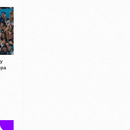
y
opa