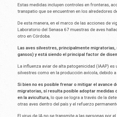
Estas medidas incluyen controles en fronteras, acc
transpatio que se encuentren en los alrededores de
De esta manera, en el marco de las acciones de vig
Laboratorio del Senasa 67 muestras de aves hallad
otro en Córdoba.
Las aves silvestres, principalmente migratorias,
gansos) y está siendo el principal factor de dise
La influenza aviar de alta patogenicidad (IAAP) es
silvestres como en la producción avícola, debido 
Si bien no es posible frenar o mitigar el avance
migratorias, sí resulta posible adoptar medidas 
en la avicultura,
lo que se logra a través de la det
otras aves dentro del país y el refuerzo permanen
El virus de IA no se transmite a las personas por 