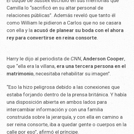
El duque de Sussex escribió en sus memorias que
Camilla lo “sacrificó en su altar personal de
relaciones públicas”. Además reveló que tanto él
como William le pidieron a Carlos que no se casara
con ella y la
acusó de planear su boda con el ahora
rey para convertirse en reina consorte
.
Harry le dijo al periodista de
CNN
,
Anderson Cooper
,
que “ella era la villana,
era una tercera persona en el
matrimonio
, necesitaba rehabilitar su imagen”.
“Eso la hizo peligrosa debido a las conexiones que
estaba forjando dentro de la prensa británica. Y había
una disposición abierta en ambos lados para
intercambiar información y con una familia
construida sobre la jerarquía, y con ella en camino a
ser reina consorte, iba a quedar gente o cuerpos en la
calle por eso”, afirmó el príncipe.