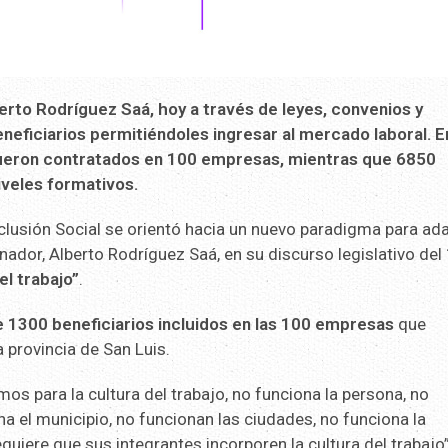
rto Rodríguez Saá, hoy a través de leyes, convenios y
neficiarios permitiéndoles ingresar al mercado laboral. E
fueron contratados en 100 empresas, mientras que 6850
iveles formativos.
clusión Social se orientó hacia un nuevo paradigma para ad
nador, Alberto Rodríguez Saá, en su discurso legislativo del
el trabajo”
.
e 1300 beneficiarios incluidos en las 100 empresas
que
a provincia de San Luis.
 para la cultura del trabajo, no funciona la persona, no
ona el municipio, no funcionan las ciudades, no funciona la
uiere que sus integrantes incorporen la cultura del trabajo”