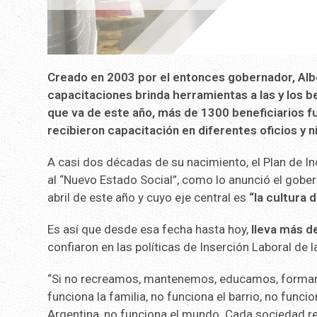
Creado en 2003 por el entonces gobernador, Albe
capacitaciones brinda herramientas a las y los be
que va de este año, más de 1300 beneficiarios 
recibieron capacitación en diferentes oficios y n
A casi dos décadas de su nacimiento, el Plan de In
al “Nuevo Estado Social”, como lo anunció el gober
abril de este año y cuyo eje central es
“la cultura d
Es así que desde esa fecha hasta hoy,
lleva más d
confiaron en las políticas de Inserción Laboral de l
“Si no recreamos, mantenemos, educamos, formamos
funciona la familia, no funciona el barrio, no funci
Argentina, no funciona el mundo. Cada sociedad req