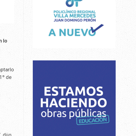
n lo
aptarlo
 1º de
, dijo