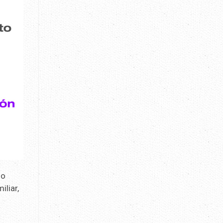
go
iliar,