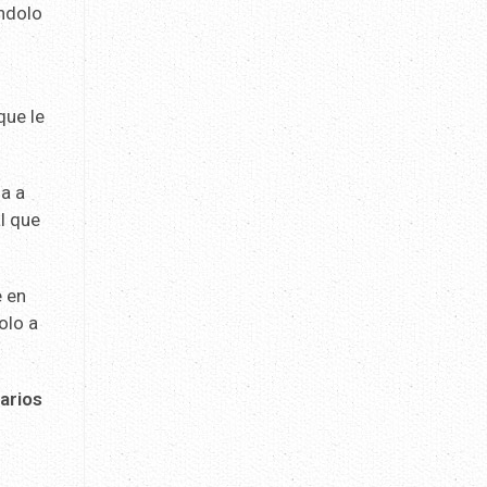
ándolo
que le
ga a
l que
e en
olo a
iarios