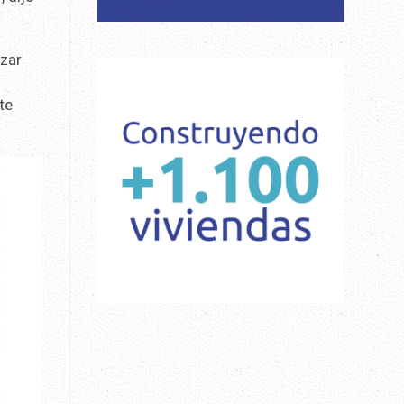
izar
te