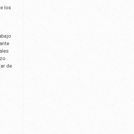
e los
rabajo
iante
ales
azo
tar de