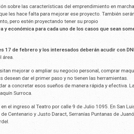
ción sobre las características del emprendimiento en marcha
que les hace falta para mejorar ese proyecto. También será
nto, pero estén proyectando tener su propio
ca y económica para cada uno de los casos que sean som
es 17 de febrero y los interesados deberán acudir con DN
l área.
itan mejorar o ampliar su negocio personal, comprar maqui
os desean dar el primer paso y no tienen las herramientas.
dar a concretar esos sueños de manera rápida y efectiva. L
aquín Surroca.
0
en el ingreso al Teatro por calle 9 de Julio 1095. En San Lui
c de Centenario y Justo Daract, Serranías Puntanas de Juan
del.