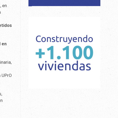
, en
n
etidos
I en
naria,
a UPrO
s,
ón