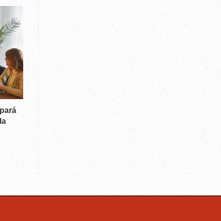
ipará
la