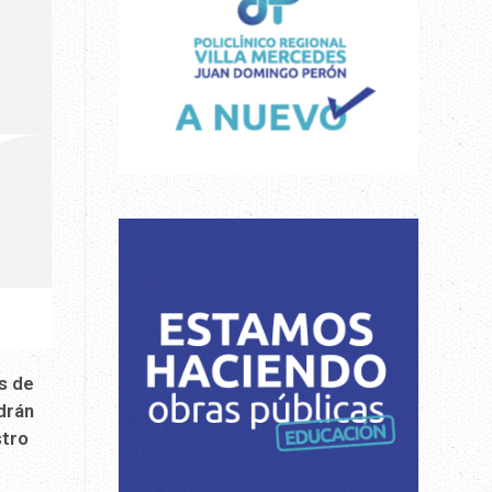
s de
drán
stro