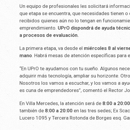
Un equipo de profesionales les solicitará informa
que etapa se encuentra, que necesidades tienen o 
recibidos quienes aún no lo tengan en funcionamie
emprendimiento.
UPrO dispondrá de ayuda técni
a procesos de evaluación.
La primera etapa, va desde el
miércoles 8 al viern
mano
. Habrá mesas de atención específicas para e
“En UPrO te ayudamos con tu sueño. Algunos neces
adquirir más tecnología, ampliar su horizonte. Otr
Nosotros los vamos a escuchar, y los vamos a ayu
es cuna de emprendedores”, comentó el Rector Jo
En Villa Mercedes, la atención será de
8:00 a 20:0
también de
8:00 a 20:00
en las tres sedes; Ex Sca
Lucero 1095 y Tercera Rotonda de Borges esq. Gar