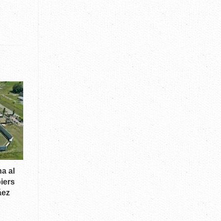
a al
iers
áez