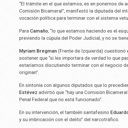
“El trámite en el que estamos, es en ponernos de 
Comisión Bicameral”, manifestó la diputada del int
vocación política para terminar con el sistema vetu
Para
Camaño
, “lo que estamos haciendo es el esq
previendo la cúpula del Poder Judicial, y no se tie
Myriam Bregman
(Frente de Izquierda) cuestionó 
sostener que “si les importara de verdad lo que p
estaríamos discutiendo terminar con el negocio del
originan”.
En sintonía con algunos diputados que lo precediero
Estévez
advirtió que “hay una Comisión Bicameral
Penal Federal que no está funcionado”.
En su intervención, el también santafesino
Eduardo
y su imbricación con el delito” del narcotráfico.