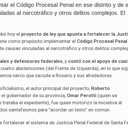
ntar el Código Procesal Penal en ese distrito y de 
ladas al narcotráfico y otros delitos complejos. El
bó hoy el
proyecto de ley que apunta a
fortalecer la Justi
tiene como propósito implementar el
Código Procesal Penal
 de causas vinculadas al narcotráfico y otros delitos comple
cales y defensores federales
, y
contó con el apoyo de casi
uatro abstenciones (del Frente de Izquierda), en lo que sig
lencia narco que sacude a Rosario y sus alrededores.
icialismo, el autor principal del proyecto,
Roberto
 el gobernador de su provincia,
Omar Perotti
(quien se
rataba el expediente), fue quien motorizó la iniciativa al
dos santafesinos para “acordar un texto” en común.
de fortalecer el sistema de Justicia Penal Federal de Santa F