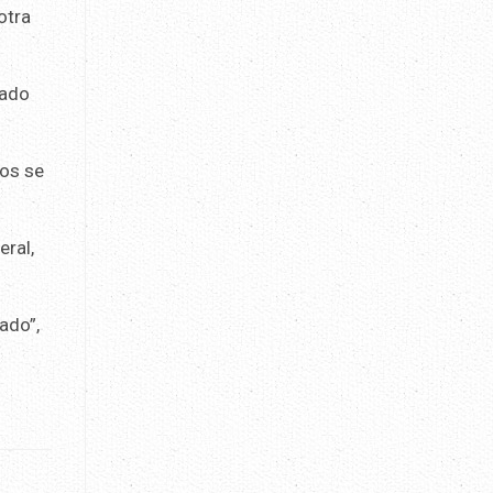
otra
vado
cos se
eral,
ado”,