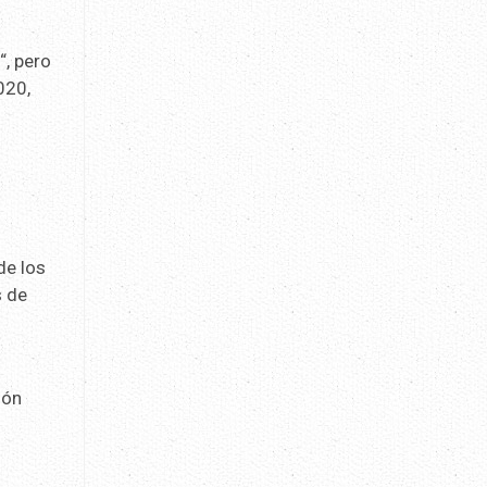
i
“, pero
020,
de los
s de
ión