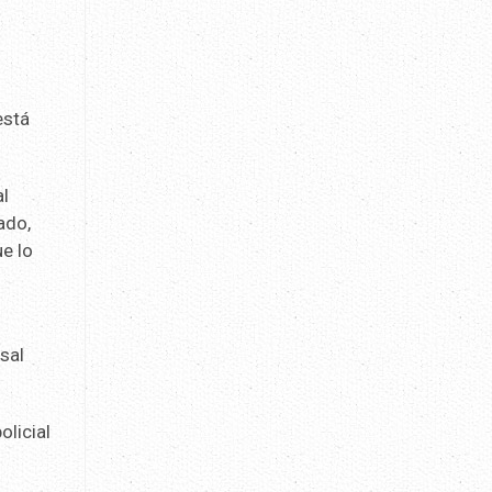
está
al
ado,
ue lo
sal
olicial