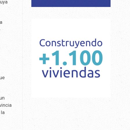
cuya
sa
e
que
 un
vincia
 la