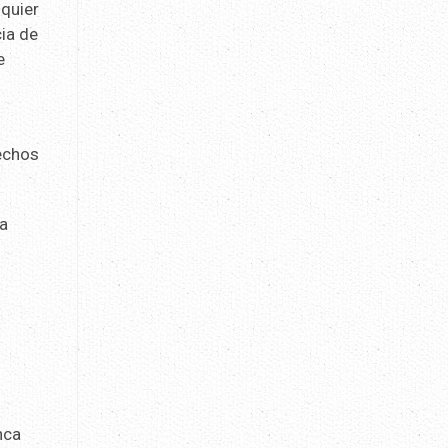
quier
cia de
e
rechos
la
nca