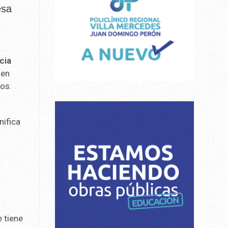
esa
cia
en
jos.
nifica
e tiene