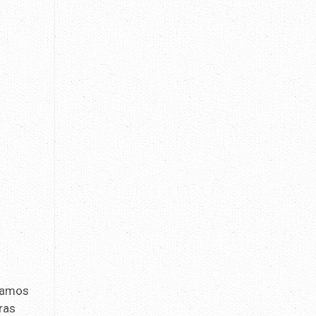
izamos
ras