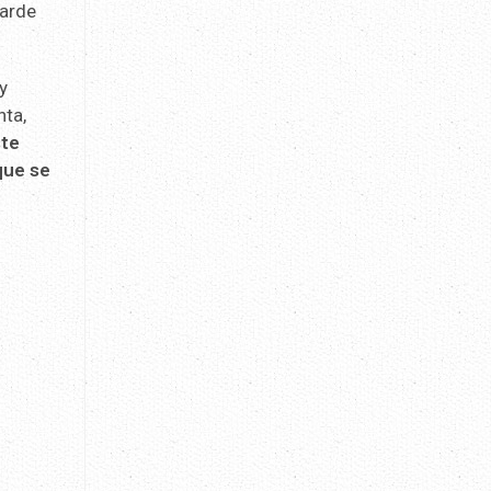
tarde
y
nta,
ste
que se