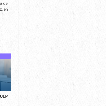
ma de
z, en
a ULP