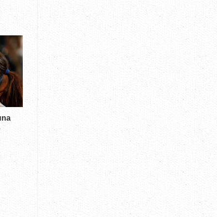
una
e