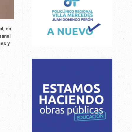
l, en
sanal
nes y