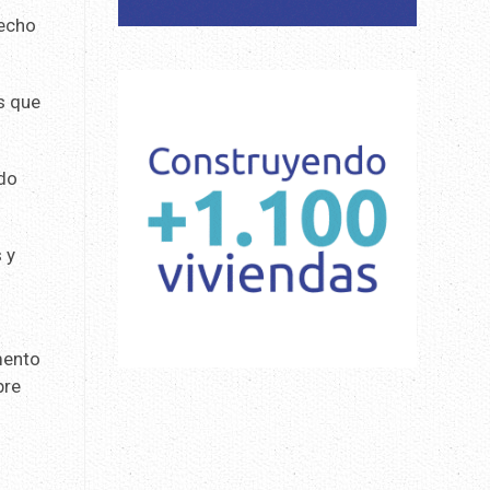
pecho
as que
rdo
 y
amento
bre