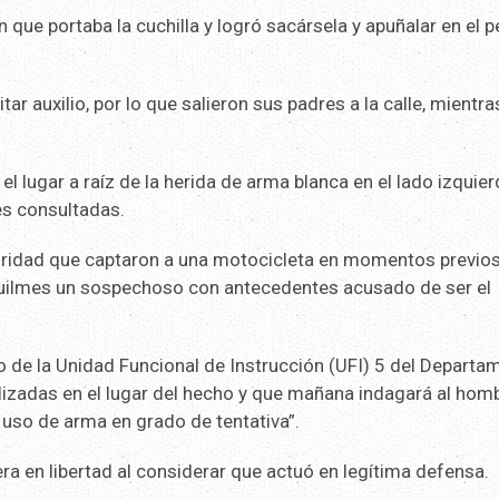
n que portaba la cuchilla y logró sacársela y apuñalar en el 
tar auxilio, por lo que salieron sus padres a la calle, mientr
el lugar a raíz de la herida de arma blanca en el lado izquie
tes consultadas.
guridad que captaron a una motocicleta en momentos previos
 Quilmes un sospechoso con antecedentes acusado de ser el
rgo de la Unidad Funcional de Instrucción (UFI) 5 del Depart
alizadas en el lugar del hecho y que mañana indagará al hom
l uso de arma en grado de tentativa”.
ra en libertad al considerar que actuó en legítima defensa.