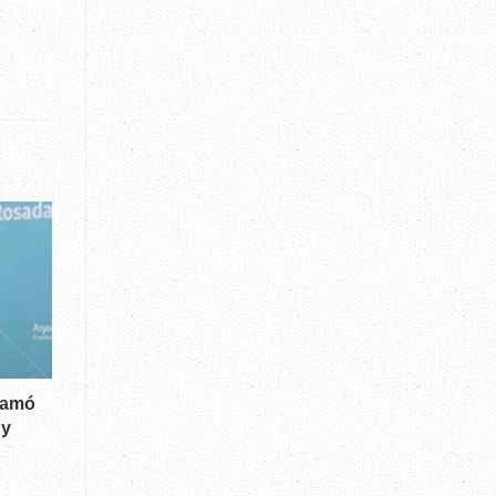
lamó
 y