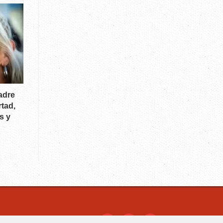
adre
rtad,
s y