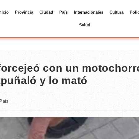
nicio
Provincia
Ciudad
País
Internacionales
Cultura
Poli
Salud
forcejeó con un motochorr
 apuñaló y lo mató
País