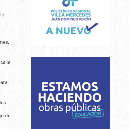
le
lmes,
calle
para
les.
jó de