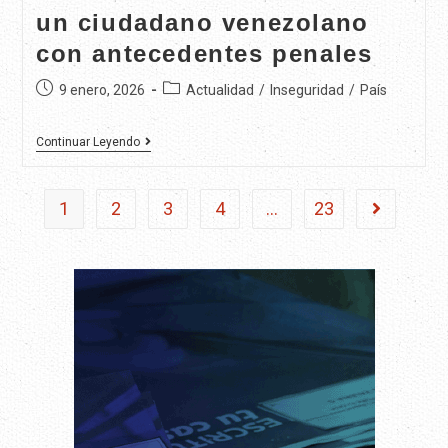
un ciudadano venezolano
con antecedentes penales
9 enero, 2026
Actualidad
/
Inseguridad
/
País
Continuar Leyendo
1
2
3
4
…
23