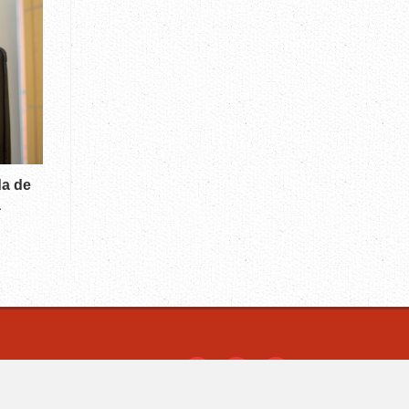
da de
a