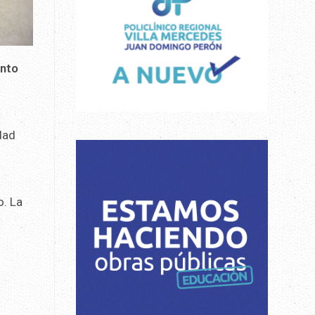
unto
dad
o. La