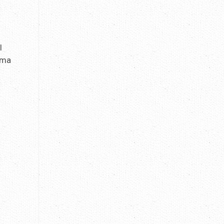
l
ama