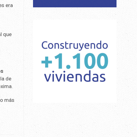
es era
al que
os
ula de
óxima.
 lo más