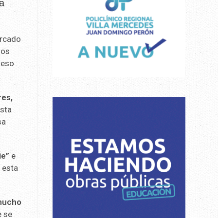
a
ercado
los
 eso
res,
esta
sa
ie”
e
 esta
 mucho
e se