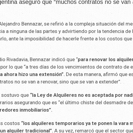
rgentina aseguró que “muchos contratos no se van 
Alejandro Bennazar, se refirió a la compleja situación del m
ia a ninguna de las partes y advirtiendo por la tendencia de 
arlo, ante la imposibilidad de hacerle frente a los costos que
io Rivadavia, Bennazar indicó que “
para renovar los alquile
, por lo que “a tres días de los vencimientos de contrato de 
 ahora hizo una extensión”.
De esta manera, afirmó que e
atos no se van a renovar, sino que se van a extender”.
, sostuvo que
“la Ley de Alquileres no es aceptada por nad
orarios asegurando que es “el último chiste del desmadre de
redores inmobiliarios”.
los costos
“los alquileres temporarios ya te ponen la vara
n alquiler tradicional”.
A su vez, remarcó que el sector qu