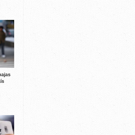
bajas
ís