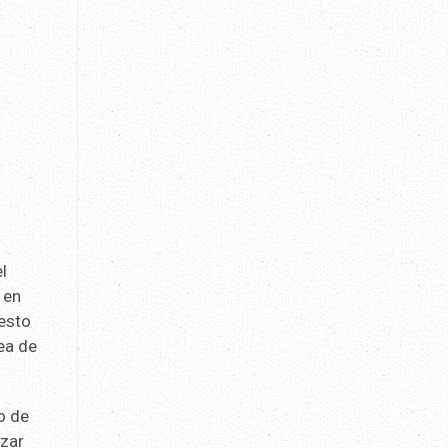
l
 en
 esto
sea de
o de
izar