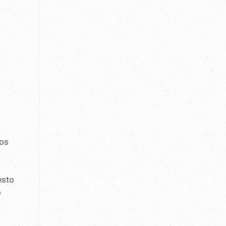
sos
esto
ó