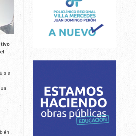
etivo
el
uis a
gua
bién