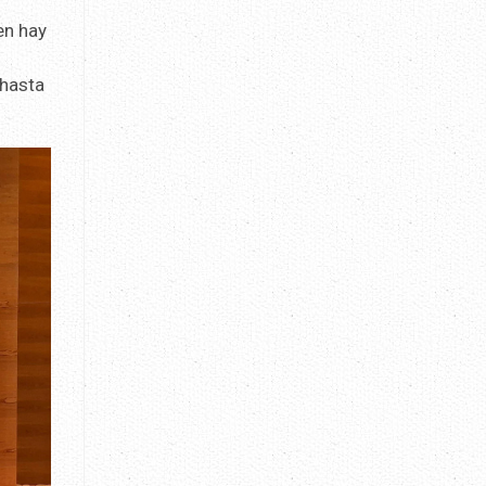
a
en hay
 hasta