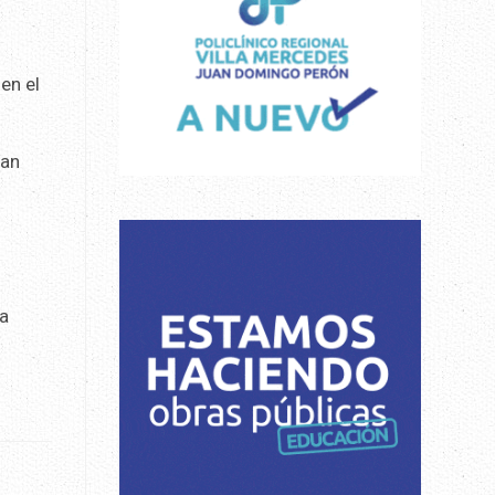
s
en el
ían
 a