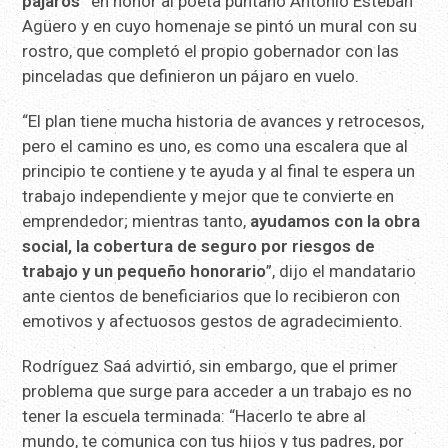
pájaros”
en honor al poeta puntano Antonio Esteban
Agüero y en cuyo homenaje se pintó un mural con su
rostro, que completó el propio gobernador con las
pinceladas que definieron un pájaro en vuelo.
“El plan tiene mucha historia de avances y retrocesos,
pero el camino es uno, es como una escalera que al
principio te contiene y te ayuda y al final te espera un
trabajo independiente y mejor que te convierte en
emprendedor; mientras tanto,
ayudamos con la obra
social, la cobertura de seguro por riesgos de
trabajo y un pequeño honorario
”, dijo el mandatario
ante cientos de beneficiarios que lo recibieron con
emotivos y afectuosos gestos de agradecimiento.
Rodríguez Saá advirtió, sin embargo, que el primer
problema que surge para acceder a un trabajo es no
tener la escuela terminada: “Hacerlo te abre al
mundo, te comunica con tus hijos y tus padres, por