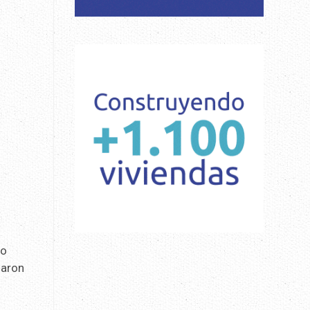
co
garon