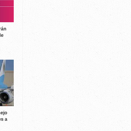
rán
de
nejo
es a