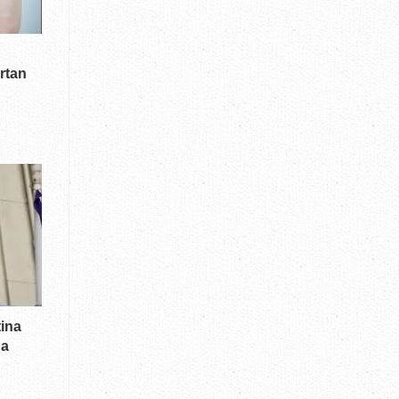
rtan
tina
da