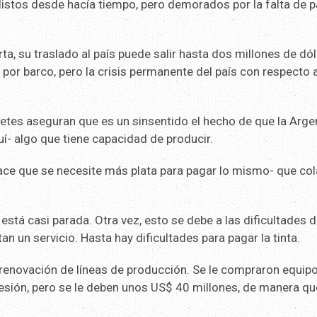
listos desde hacía tiempo, pero demorados por la falta de 
rta, su traslado al país puede salir hasta dos millones de dól
por barco, pero la crisis permanente del país con respecto 
lletes aseguran que es un sinsentido el hecho de que la Arge
uí- algo que tiene capacidad de producir.
-hace que se necesite más plata para pagar lo mismo- que co
stá casi parada. Otra vez, esto se debe a las dificultades d
an un servicio. Hasta hay dificultades para pagar la tinta.
a renovación de líneas de producción. Se le compraron equip
sión, pero se le deben unos US$ 40 millones, de manera qu