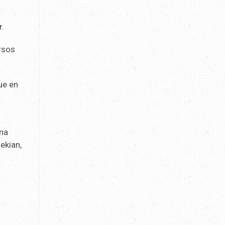
r.
rsos
ue en
o
una
ekian,