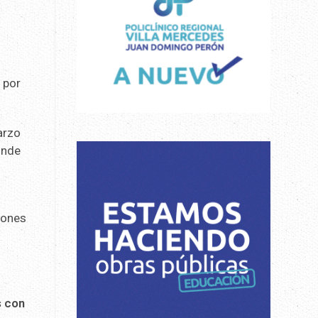
 por
arzo
onde
lones
s con