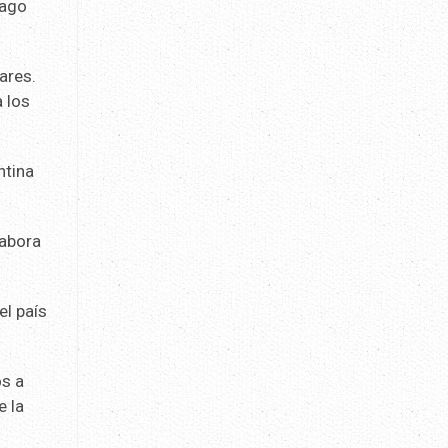
pago
ares.
a los
ntina
labora
el país
os a
e la