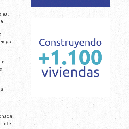
ales,
a.
e
ar por
 de
e
la
ionada
 lote