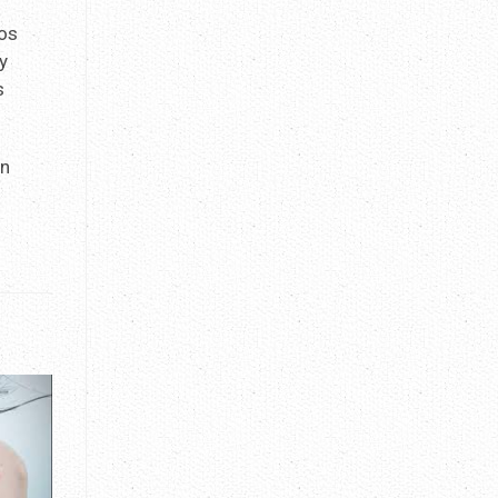
los
y
s
un