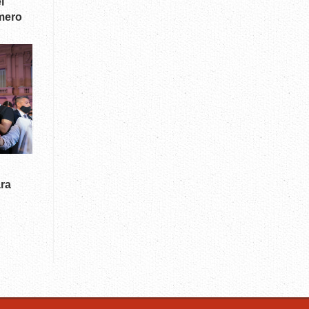
l
mero
ara