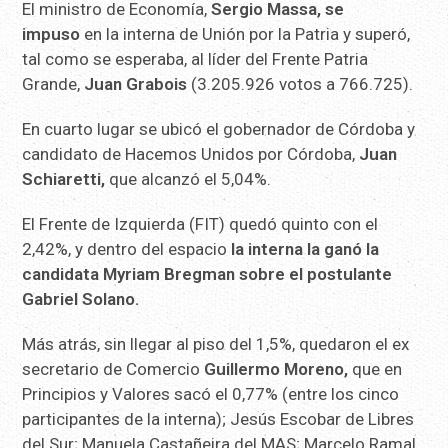
El ministro de Economía,
Sergio Massa, se
impuso
en la interna de Unión por la Patria y superó,
tal como se esperaba, al líder del Frente Patria
Grande,
Juan Grabois
(3.205.926 votos a 766.725).
En cuarto lugar se ubicó el gobernador de Córdoba y
candidato de Hacemos Unidos por Córdoba,
Juan
Schiaretti,
que alcanzó el 5,04%.
El Frente de Izquierda (FIT) quedó quinto con el
2,42%, y dentro del espacio
la interna la ganó la
candidata Myriam Bregman sobre el postulante
Gabriel Solano.
Más atrás, sin llegar al piso del 1,5%, quedaron el ex
secretario de Comercio
Guillermo Moreno,
que en
Principios y Valores sacó el 0,77% (entre los cinco
participantes de la interna); Jesús Escobar de Libres
del Sur; Manuela Castañeira del MAS; Marcelo Ramal