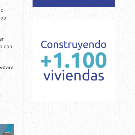
ad
cos
 en
to con
estará