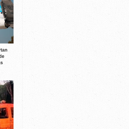
rtan
de
as