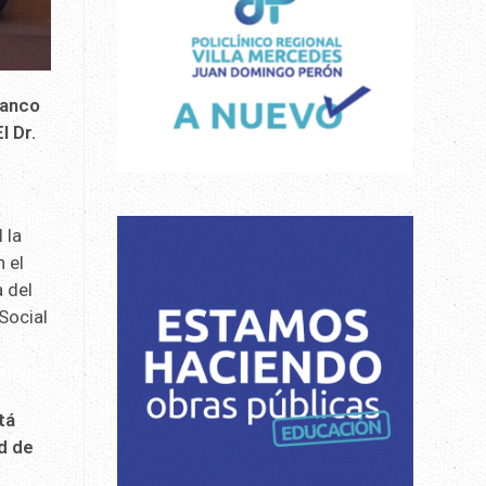
Banco
l Dr.
a
 la
 el
 del
Social
tá
d de