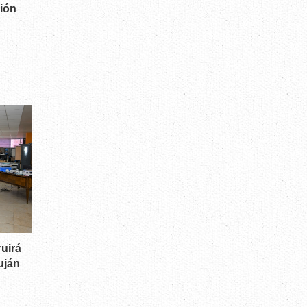
ción
ruirá
uján