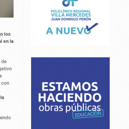
n los
l en la
 de
jetivo
a
r con
la
iendo