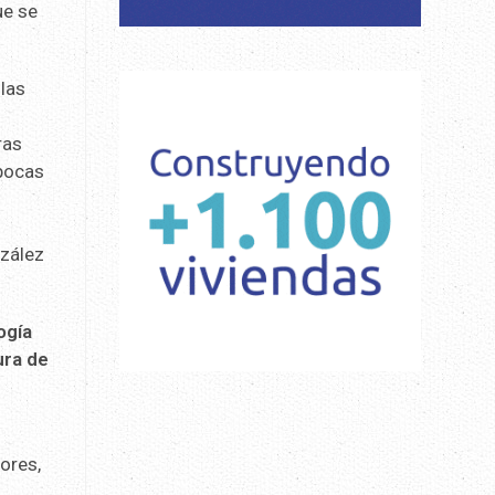
ue se
las
ras
 pocas
nzález
ogía
ura de
ores,