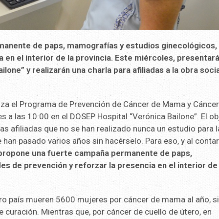
manente de paps, mamografías y estudios ginecológicos,
 en el interior de la provincia. Este miércoles, presentará
lone” y realizarán una charla para afiliadas a la obra socia
lanza el Programa de Prevención de Cáncer de Mama y Cáncer
s a las 10:00 en el DOSEP Hospital “Verónica Bailone”. El ob
 las afiliadas que no se han realizado nunca un estudio para l
an pasado varios años sin hacérselo. Para eso, y al conta
 propone una fuerte campaña permanente de paps,
s de prevención y reforzar la presencia en el interior de 
stro país mueren 5600 mujeres por cáncer de mama al año, s
 curación. Mientras que, por cáncer de cuello de útero, en