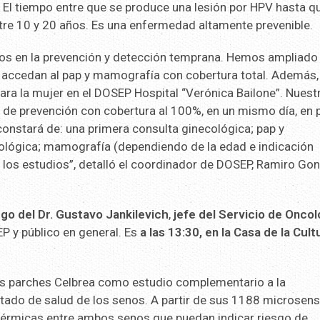
l tiempo entre que se produce una lesión por HPV hasta q
entre 10 y 20 años. Es una enfermedad altamente prevenible.
nos en la prevención y detección temprana. Hemos ampliado 
accedan al pap y mamografía con cobertura total. Además,
ara la mujer en el DOSEP Hospital “Verónica Bailone”. Nuest
os de prevención con cobertura al 100%, en un mismo día, en
constará de: una primera consulta ginecológica; pap y
ológica; mamografía (dependiendo de la edad e indicación
e los estudios”, detalló el coordinador de DOSEP, Ramiro Go
go del Dr. Gustavo Jankilevich
,
jefe del Servicio de Oncol
EP y público en general. Es
a las 13:30, en la Casa de la Cult
 los parches Celbrea como estudio complementario a la
tado de salud de los senos. A partir de sus 1188 microsens
 térmicas entre ambos senos que puedan indicar riesgo de