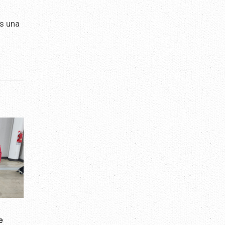
es una
e