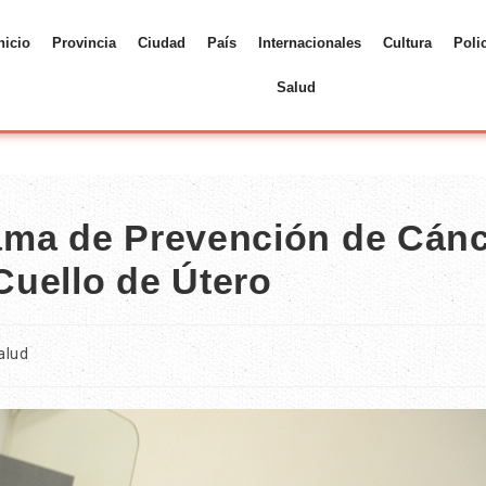
nicio
Provincia
Ciudad
País
Internacionales
Cultura
Poli
Salud
ama de Prevención de Cán
uello de Útero
alud