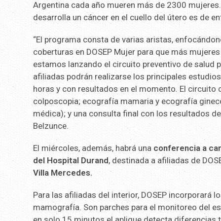
Argentina cada año mueren más de 2300 mujeres. E
desarrolla un cáncer en el cuello del útero es de 
“El programa consta de varias aristas, enfocándo
coberturas en DOSEP Mujer para que más mujeres 
estamos lanzando el circuito preventivo de salud p
afiliadas podrán realizarse los principales estudi
horas y con resultados en el momento. El circuito 
colposcopia; ecografía mamaria y ecografía ginec
médica); y una consulta final con los resultados d
Belzunce.
El miércoles, además, habrá una
conferencia a car
del Hospital Durand
, destinada a afiliadas de DOS
Villa Mercedes.
Para las afiliadas del interior, DOSEP incorporará
mamografía. Son parches para el monitoreo del es
en solo 15 minutos el aplique detecta diferencias