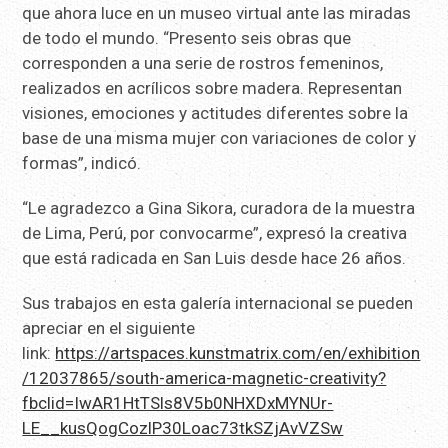
que ahora luce en un museo virtual ante las miradas
de todo el mundo. “Presento seis obras que
corresponden a una serie de rostros femeninos,
realizados en acrílicos sobre madera. Representan
visiones, emociones y actitudes diferentes sobre la
base de una misma mujer con variaciones de color y
formas”, indicó.
“Le agradezco a Gina Sikora, curadora de la muestra
de Lima, Perú, por convocarme”, expresó la creativa
que está radicada en San Luis desde hace 26 años.
Sus trabajos en esta galería internacional se pueden
apreciar en el siguiente
link:
https://artspaces.kunstmatrix.com/en/exhibition
/12037865/south-america-magnetic-creativity?
fbclid=IwAR1HtTSls8V5b0NHXDxMYNUr-
LE__kusQogCozlP30Loac73tkSZjAvVZSw