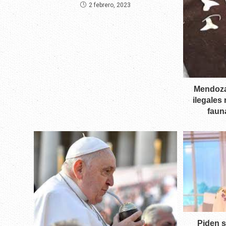
2 febrero, 2023
Mendoza
ilegales
faun
Piden s