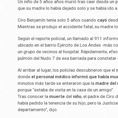
Un niño de 5 años años murió tras caer desde un pr
que su madre lo había dejado solo y se había ido a
Ciro Benjamín tenía solo 5 años cuando
cayó
desd
Mientras se produjo el accidente fatal, su madre lo
Según el reporte policial, un llamado al 911 infor
ubicado en el barrio Ejército de Los Andes -más 
un grupo de vecinos al hospital. Rápidamente, efec
pulmón del Nudo 7 de esa barriada para constatar 
Al arribar al lugar, los policías descubrieron que el
donde
el personal médico informó que había muer
minutos más tarde se enteraron que la
madre del 
porque “estaba de visita en la casa de un amigo”.
Tras conocer la
muerte
del
niño
, el padre de Ciro
había pedido la tenencia de su hijo, pero la Justici
departamento”, dijo.