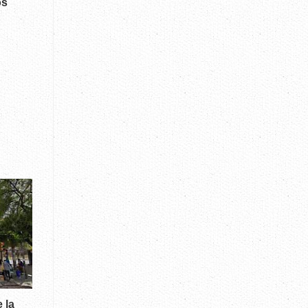
os
 la