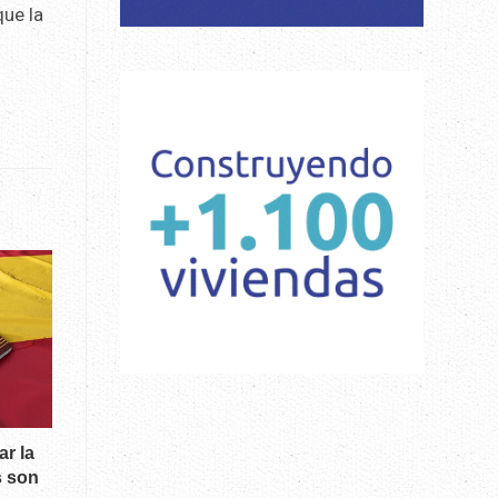
que la
.
ar la
s son