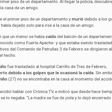
imer piso de un departamento. Al llegar la policía, descubri
 la casa de un amigo.
e el primer piso de un departamento y
murió
debido a los g
 había dejado solo para irse a la casa de un amigo.
mó que un menor se había
caído
del balcón de un departamen
conocido como Fuerte Apache- y que estaba siendo traslada
tivos del Comando de Patrullas 3 de Febrero se dirigieron a
el hecho.
niño
fue trasladado al hospital Carrillo de Tres de Febrero,
to debido a los golpes que le ocasionó la caída
. Sin emb
niño
(27) no se encontraba en la casa al momento del accid
 decidió hablar con Crónica TV, e indicó que desde hace tiem
a se lo negaba. “La madre se fue de joda y lo dejó encerrado 