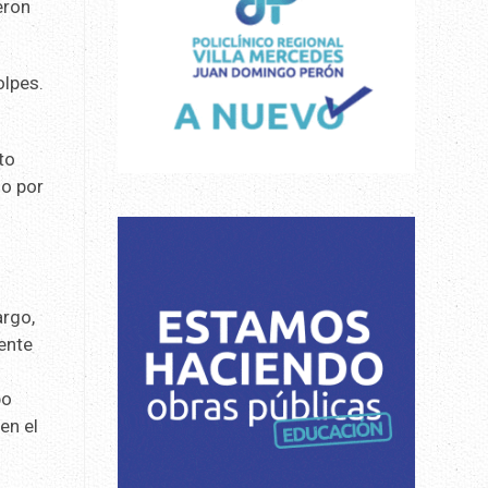
eron
olpes.
to
do por
l
argo,
ente
po
en el