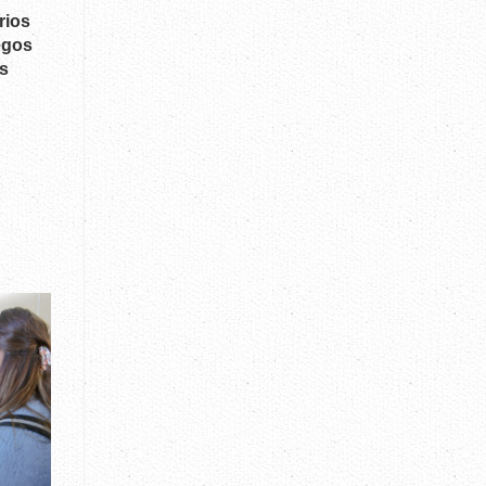
rios
egos
is