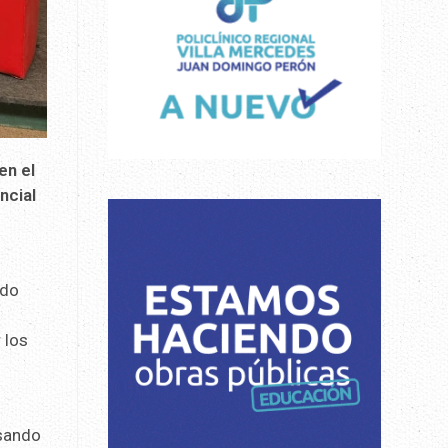
en el
ncial
ado
 los
sando