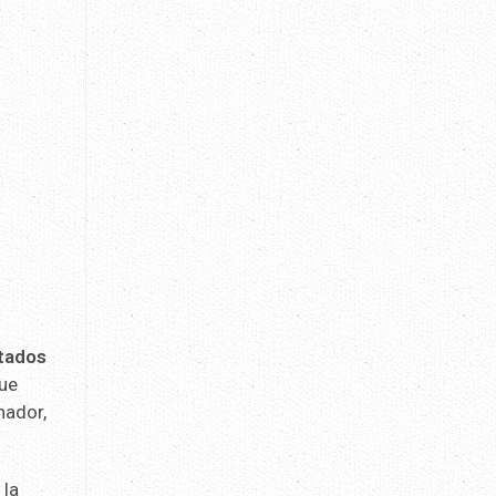
ltados
que
nador,
 la