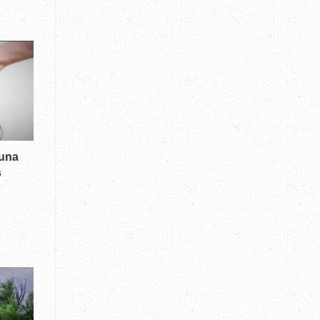
 una
s