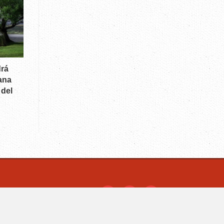
drá
ana
 del