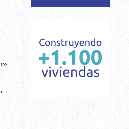
ntro
a