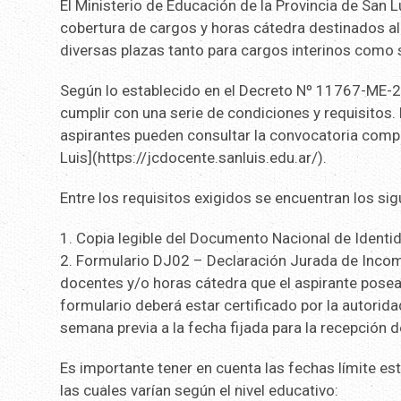
El Ministerio de Educación de la Provincia de San L
cobertura de cargos y horas cátedra destinados al
diversas plazas tanto para cargos interinos como 
Según lo establecido en el Decreto Nº 11767-ME-20
cumplir con una serie de condiciones y requisitos.
aspirantes pueden consultar la convocatoria compl
Luis](https://jcdocente.sanluis.edu.ar/).
Entre los requisitos exigidos se encuentran los 
1. Copia legible del Documento Nacional de Identid
2. Formulario DJ02 – Declaración Jurada de Incompa
docentes y/o horas cátedra que el aspirante posea
formulario deberá estar certificado por la autorid
semana previa a la fecha fijada para la recepción 
Es importante tener en cuenta las fechas límite es
las cuales varían según el nivel educativo: