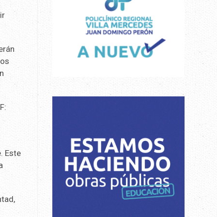
ir
erán
los
an
F:
. Este
a
ntad,