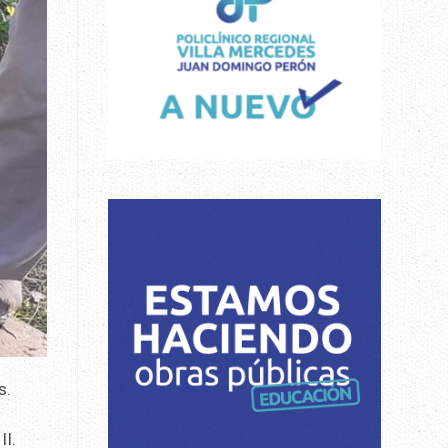
s.
II.