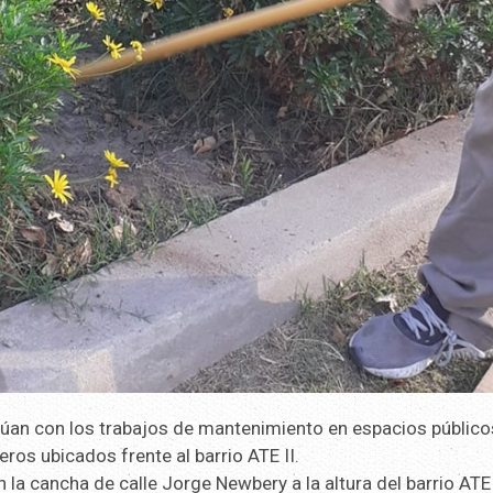
úan con los trabajos de mantenimiento en espacios público
ros ubicados frente al barrio ATE II.
a cancha de calle Jorge Newbery a la altura del barrio ATE 