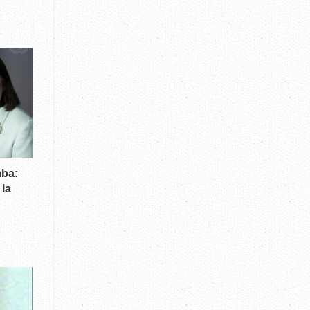
mba:
 la