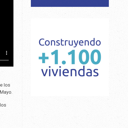
e los
 Mayo.
los