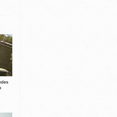
cedes
o