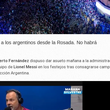
a los argentinos desde la Rosada. No habrá
erto Fernández
dispuso dar asueto mañana a la administra
uipo de
Lionel Messi
en los festejos tras consagrarse cam
cción Argentina.