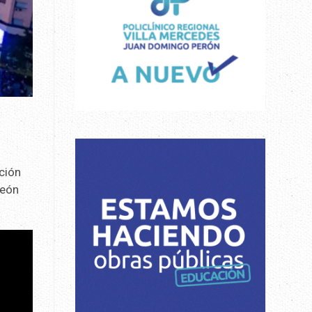
ción
peón