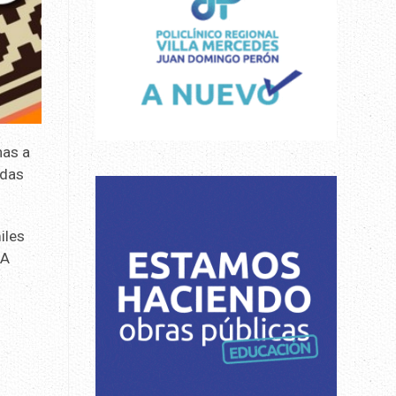
nas a
adas
iles
 A