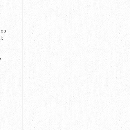
los
l;
e