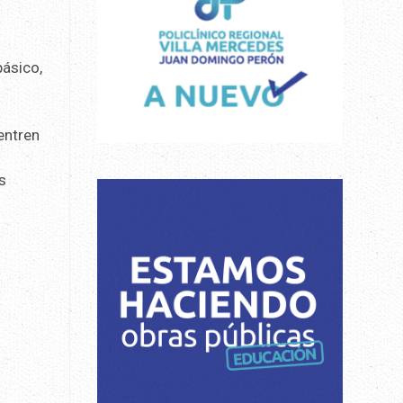
básico,
entren
s