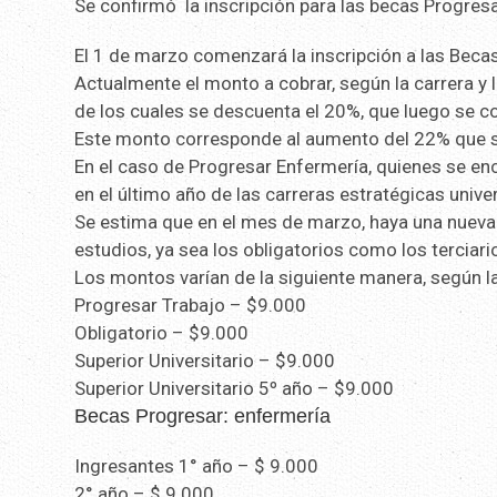
Se confirmó la inscripción para las becas Progres
El 1 de marzo comenzará la inscripción a las Becas
Actualmente el monto a cobrar, según la carrera y l
de los cuales se descuenta el 20%, que luego se co
Este monto corresponde al aumento del 22% que s
En el caso de Progresar Enfermería, quienes se en
en el último año de las carreras estratégicas unive
Se estima que en el mes de marzo, haya una nueva 
estudios, ya sea los obligatorios como los terciario
Los montos varían de la siguiente manera, según la
Progresar Trabajo – $9.000
Obligatorio – $9.000
Superior Universitario – $9.000
Superior Universitario 5º año – $9.000
Becas Progresar: enfermería
Ingresantes 1° año – $ 9.000
2° año – $ 9.000