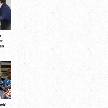
e
en
les
nvió