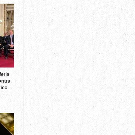
feria
ontra
ico