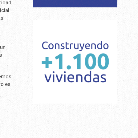
ridad
icial
ás
 un
s
cemos
ro es