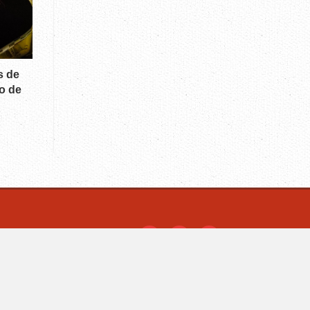
s de
o de