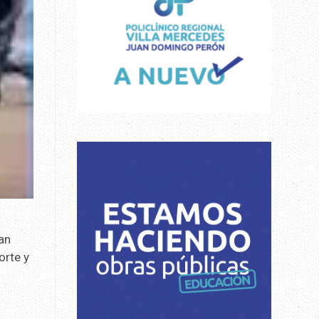
San
orte y