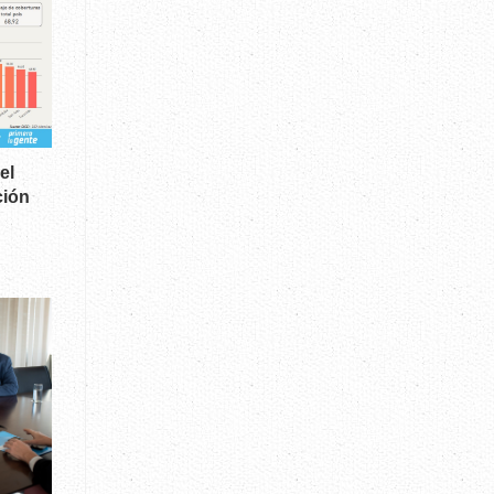
el
ción