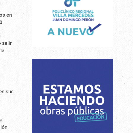
os en
0.
a
 salir
da.
 en sus
na
ción