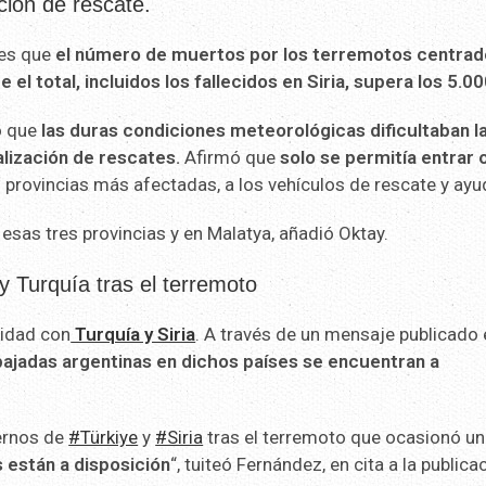
ción de rescate.
tes que
el número de muertos por los terremotos centrad
el total, incluidos los fallecidos en Siria, supera los 5.00
só que
las duras condiciones meteorológicas dificultaban l
alización de rescates.
Afirmó que
solo se permitía entrar o
s provincias más afectadas, a los vehículos de rescate y ayu
esas tres provincias y en Malatya, añadió Oktay.
y Turquía tras el terremoto
ridad con
Turquía y Siria
. A través de un mensaje publicado
ajadas argentinas en dichos países se encuentran a
iernos de
#Türkiye
y
#Siria
tras el terremoto que ocasionó u
están a disposición
“, tuiteó Fernández, en cita a la publica