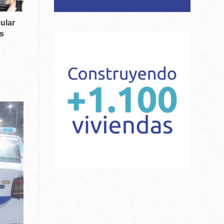
ular
s