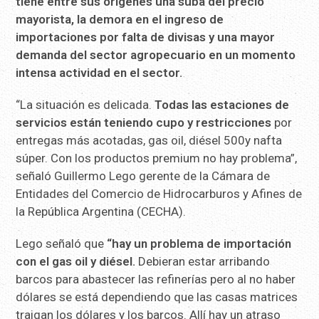
tiene entre sus orígenes una suba del precio
mayorista, la demora en el ingreso de
importaciones por falta de divisas y una mayor
demanda del sector agropecuario en un momento
intensa actividad en el sector.
“La situación es delicada.
Todas las estaciones de
servicios están teniendo cupo y restricciones
por
entregas más acotadas, gas oil, diésel 500y nafta
súper. Con los productos premium no hay problema”,
señaló Guillermo Lego gerente de la Cámara de
Entidades del Comercio de Hidrocarburos y Afines de
la República Argentina (CECHA).
Lego señaló que
“hay un problema de importación
con el gas oil y diésel.
Debieran estar arribando
barcos para abastecer las refinerías pero al no haber
dólares se está dependiendo que las casas matrices
traigan los dólares y los barcos. Allí hay un atraso