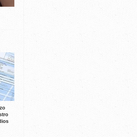
azo
stro
dios