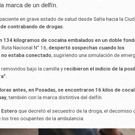
la marca de un delfín.
paciente en grave estado de salud desde Salta hacia la Ciu
o de
contrabando de drogas.
n 134 kilogramos de cocaína embalados en un doble fond
a Ruta Nacional N° 16,
despertó sospechas cuando los
e no estaba conectado
, sugiriendo una simulación de emerg
s removidos bajo la camilla y
recibieron el indicio de la posi
a”.
oras antes, en Posadas, se encontraron 16 kilos de coca
uay
, también con la marca distintiva del delfín.
l Estero
que decretó el secuestro de la droga, el decomiso
e los tres ocupantes de la ambulancia.