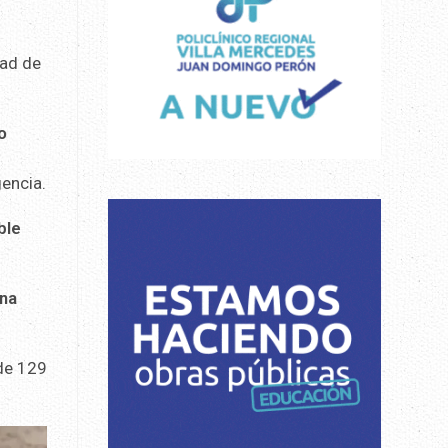
dad de
o
encia.
ble
ína
 de 129