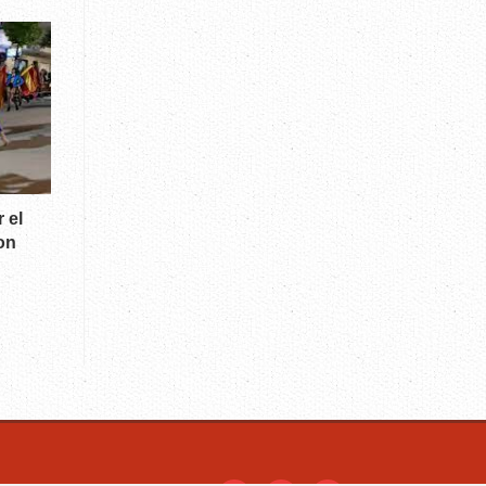
 el
on