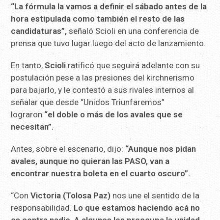
“La fórmula la vamos a definir el sábado antes de la
hora estipulada como también el resto de las
candidaturas”,
señaló Scioli en una conferencia de
prensa que tuvo lugar luego del acto de lanzamiento.
En tanto,
Scioli
ratificó que seguirá adelante con su
postulación pese a las presiones del kirchnerismo
para bajarlo, y le contestó a sus rivales internos al
señalar que desde “Unidos Triunfaremos”
lograron
“el doble o más de los avales que se
necesitan”.
Antes, sobre el escenario, dijo:
“Aunque nos pidan
avales, aunque no quieran las PASO, van a
encontrar nuestra boleta en el cuarto oscuro”.
“Con
Victoria (Tolosa Paz)
nos une el sentido de la
responsabilidad.
Lo que estamos haciendo acá no
es contra nadie. A algunos les preocupa la unidad,