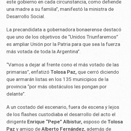
este gobierno en cada circunstancia, como defiende
una madre a su familia”, manifestó la ministra de
Desarrollo Social.
La precandidata a gobernadora bonaerense destacó
que uno de los objetivos de “Unidos Triunfaremos”
es ampliar Unión por la Patria para que sea la fuerza
más votada de toda la Argentina”.
“Vamos a dejar al frente cono el más votado de las
primarias”, enfatizó
Tolosa Paz,
que cerró diciendo
que armarán listas en los 135 municipios de la
provincia “por más obstáculos les pongan por
delante”.
A un costado del escenario, fuera de escena y lejos
de los flashes custodiaba el desarrollo del acto el
dirigente
Enrique “Pepe” Albistur,
esposo de
Tolosa
Paz
y amigo de
Alberto Fernández,
además de