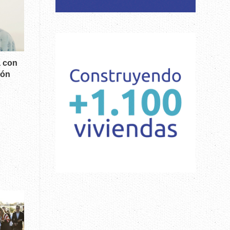
a con
ión