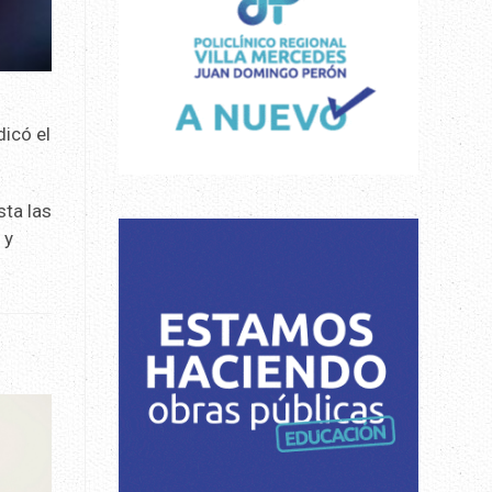
dicó el
sta las
 y