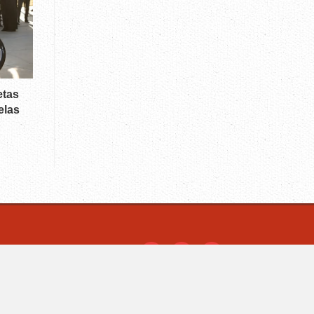
etas
elas