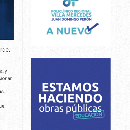
arde.
a, y
ionar.
as,
que