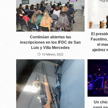
El preside
Continúan abiertas las
Faustino,
inscripciones en los IFDC de San
el ma
Luis y Villa Mercedes
ajedrez 
15 febrero, 2022
Un chic
papá pa