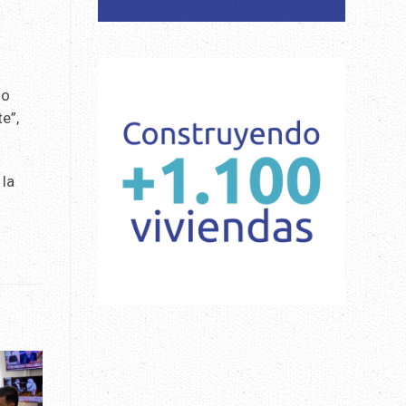
do
e”,
 la