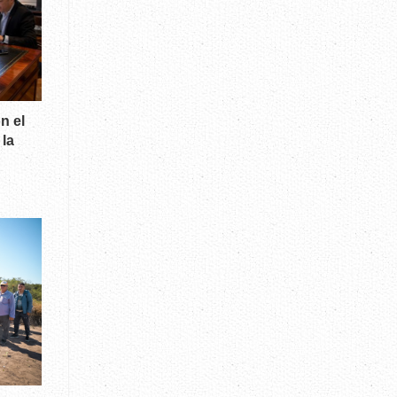
n el
 la