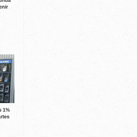
gunda
enir
as 1%
artes