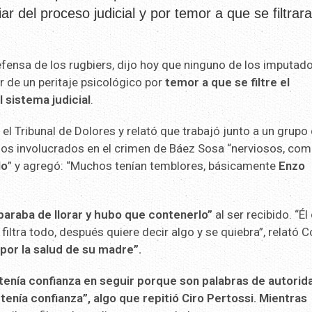
 del proceso judicial y por temor a que se filtrar
fensa de los rugbiers, dijo hoy que ninguno de los imputad
 de un peritaje psicológico por
temor a que se filtre el
 sistema judicial
.
e el Tribunal de Dolores y relató que trabajó junto a un grupo
 los involucrados en el crimen de Báez Sosa “nerviosos, co
lo
” y agregó: “Muchos tenían temblores, básicamente
Enzo
paraba de llorar y hubo que contenerlo”
al ser recibido. “Él
filtra todo, después quiere decir algo y se quiebra”, relató 
por la salud de su madre”.
 tenía confianza en seguir porque son palabras de autori
tenía confianza”, algo que repitió Ciro Pertossi. Mientras