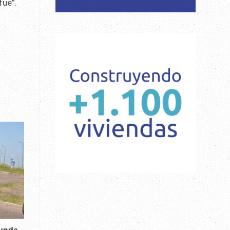
fue”.