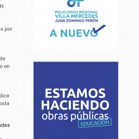
an
os por
 de
mo en
 dice
Costa
dades