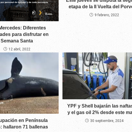
Este jueves se disputa la se
etapa de la II Vuelta del Porv
9 febrero, 2022
 Mercedes: Diferentes
dades para disfrutar en
Semana Santa
12 abril, 2022
YPF y Shell bajarán las naft
y el gas oil 2% desde este m
upación en Península
30 septiembre, 2024
: hallaron 71 ballenas