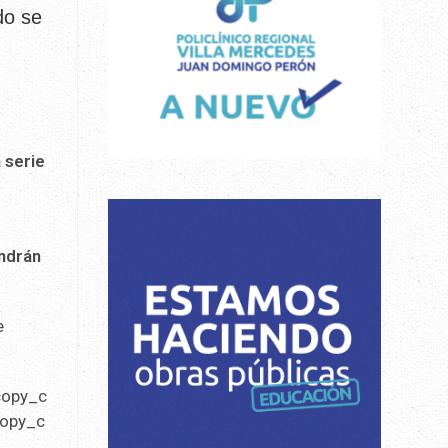
do se
a serie
ndrán
e