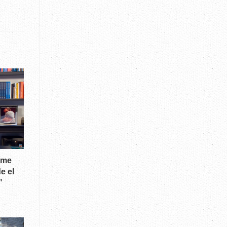
rme
e el
”