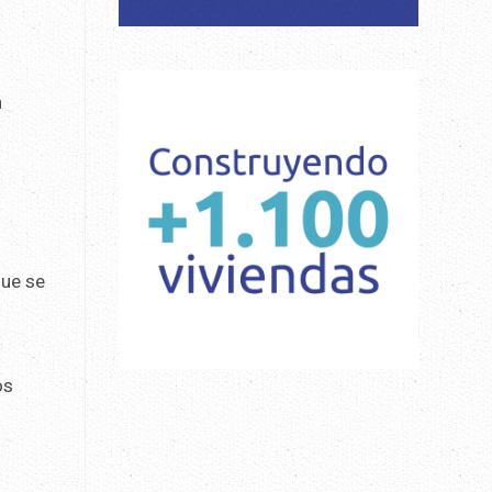
n
ue se
os