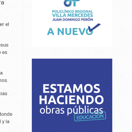
ra
er el
esus
e es
la
nos.
cias
 donde
 y la