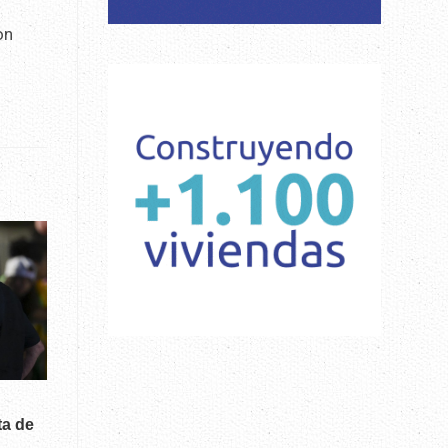
on
ta de