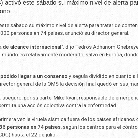
 activó este sábado su máximo nivel de alerta pa
mono.
este sábado su máximo nivel de alerta para tratar de conten
7.000 personas en 74 países, anunció su director general.
 de alcance internacional
“, dijo Tedros Adhanom Ghebrey
 el mundo es relativamente moderado, salvo en Europa, dond
 podido llegar a un consenso
y seguía dividido en cuanto a 
irector general de la OMS la decisión final quedó en sus ma
”
, aseguró, por su parte, Mike Ryan, responsable de emergen
 permita una acción colectiva contra la enfermedad.
rimera vez la viruela sísmica fuera de los países africanos
36 personas en 74 países
, según los centros para el control
C) hasta el 22 de julio.