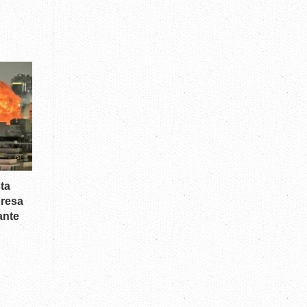
ta
presa
ante