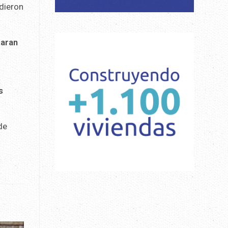
idieron
taran
s
de