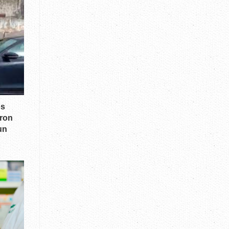
os
ron
un