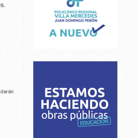
es.
indarán