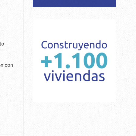
to
én con
s