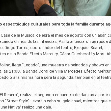
o espectáculos culturales para toda la familia durante ag
 y Casa de la Música, celebra el mes de agosto con un abanic
acando el mes de las infancias. Así lo anunciaron en rueda 
, Diego Torres, coordinador del teatro, Exequiel Scarel,
tes de la Banda Efecto Mercury, César Guerberoff y Maru Abe
Molino, llega “Legado”, una muestra de peinados y shows en 
 a las 21:00, la Banda Coral de Villa Mercedes, Efecto Mercur
bado 5 a la misma hora será la segunda, también en el teatr
El Resero”, realiza el segundo encuentro de danzas a partir 
“Street Style” llevará a cabo su gala anual, mientras que e
na Nativa” realiza una gala.