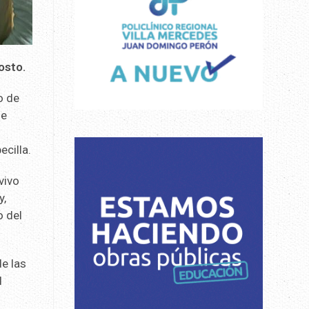
osto.
o de
de
cilla.
vivo
y,
o del
de las
l