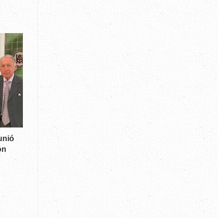
unió
ón