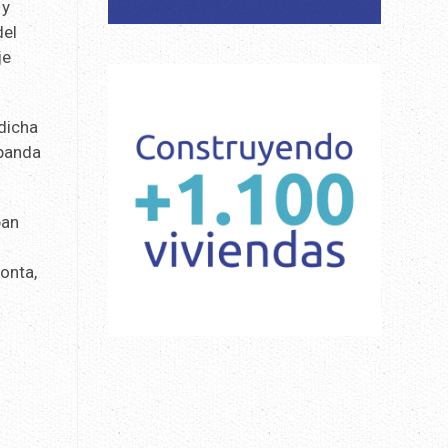
 y
del
je
 dicha
 banda
ban
onta,
a