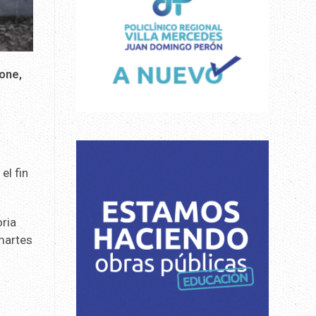
one,
el fin
oria
 martes