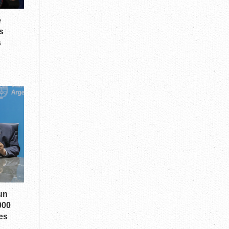
e
s
s
un
000
es