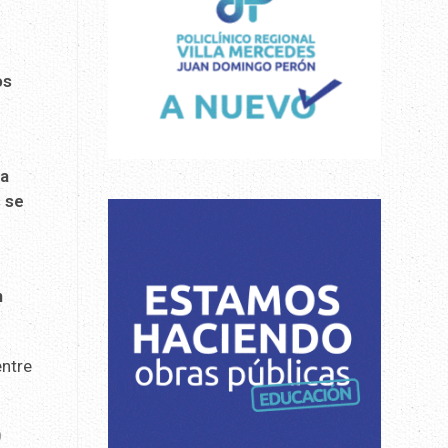
os
a
s se
n
ntre
0