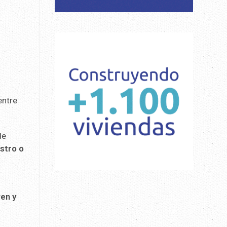
entre
de
stro o
ven y