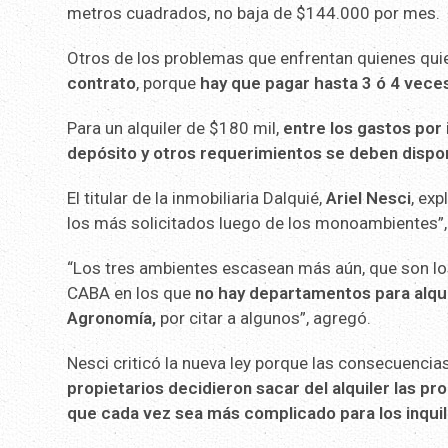
metros cuadrados, no baja de $144.000 por mes.
Otros de los problemas que enfrentan quienes quie
contrato
, porque
hay que pagar hasta 3 ó 4 veces 
Para un alquiler de $180 mil,
entre los gastos por 
depósito y otros requerimientos se deben dispon
El titular de la inmobiliaria Dalquié,
Ariel Nesci
, ex
los más solicitados luego de los monoambientes”, 
“Los tres ambientes escasean más aún, que son los
CABA en los que
no hay departamentos para alqui
Agronomía,
por citar a algunos”, agregó.
Nesci criticó la nueva ley porque las consecuencia
propietarios decidieron sacar del alquiler las p
que cada vez sea más complicado para los inquil