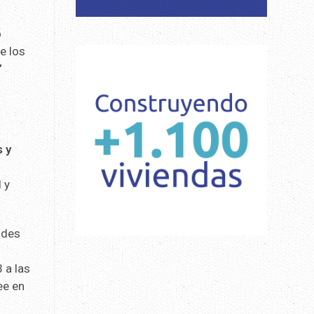
o
e los
”
 y
 y
ades
 a las
ee en