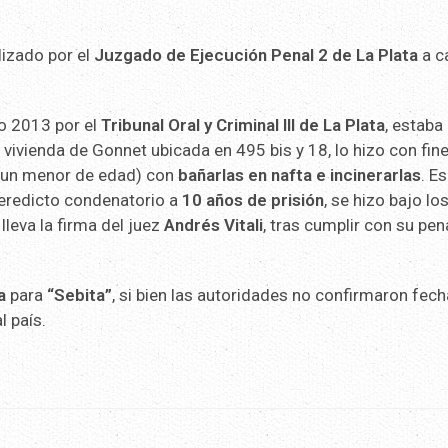
lizado por el
Juzgado de Ejecución Penal 2 de La Plata
a c
ño 2013 por el
Tribunal Oral y Criminal III de La Plata
, estaba
vivienda de Gonnet ubicada en 495 bis y 18, lo hizo con fin
a un menor de edad) con
bañarlas en nafta e incinerarlas
. E
eredicto condenatorio a
10 años de prisión
, se hizo bajo lo
lleva la firma del juez
Andrés Vitali
, tras cumplir con su pen
a
para
“Sebita”
, si bien las autoridades no confirmaron fech
l país.