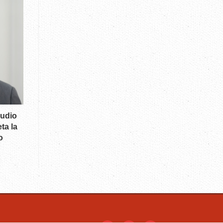
audio
ta la
o