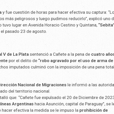
a
y fue cuestión de horas para hacer efectiva su captura: “L
s más peligrosos y luego pudimos reducirlo”, explicó uno d
to tuvo lugar en Avenida Horacio Cestino y Quintana,
“Sebita
el pasado 23 de agosto.
al V de La Plata
sentenció a Cañete a la pena de
cuatro años
ente
por el delito de
“robo agravado por el uso de arma de
echos imputados culminó con la imposición de una pena total
irección Nacional de Migraciones
le informó a las autorid
ado del territorio nacional.
alló que: “Cañete fue expulsado el 20 de Diciembre de 2023
líneas Argentinas
hacia Asunción, capital de Paraguay”, se l
 hacer efectiva la medida se le impuso la
prohibición de