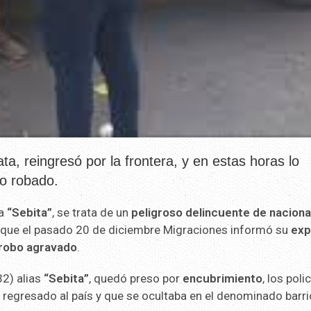
a, reingresó por la frontera, y en estas horas lo
o robado.
 a
“Sebita”
, se trata de un
peligroso delincuente de naciona
de que el pasado 20 de diciembre Migraciones informó su
exp
robo agravado
.
32) alias
“Sebita”
, quedó preso por
encubrimiento
, los poli
a regresado al país y que se ocultaba en el denominado barr