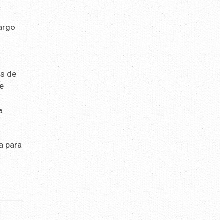
argo
es de
se
s
a
a para