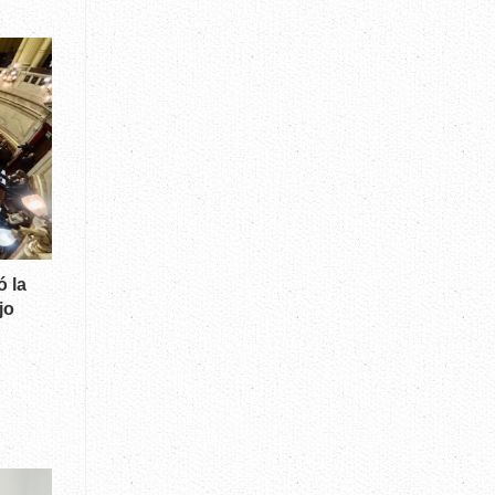
 la
jo