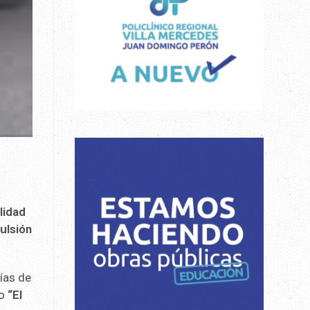
lidad
ulsión
cías de
io
“El