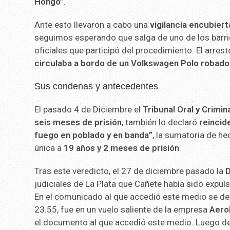
Hongo”
.
Ante esto llevaron a cabo una
vigilancia encubiert
seguimos esperando que salga de uno de los barrio
oficiales que participó del procedimiento. El arres
circulaba a bordo de un Volkswagen Polo robado
Sus condenas y antecedentes
El pasado 4 de Diciembre el
Tribunal Oral y Crimin
seis meses de prisión
, también lo declaró
reincid
fuego en poblado y en banda”
, la sumatoria de h
única a
19 años y 2 meses de prisión
.
Tras este veredicto, el 27 de diciembre pasado la
D
judiciales de La Plata que Cañete había sido expuls
En el comunicado al que accedió este medio se det
23.55, fue en un vuelo saliente de la empresa
Aero
el documento al que accedió este medio. Luego de