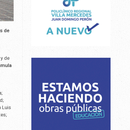
os de
 y de
umula
a;
ud;
n Luis
tes;