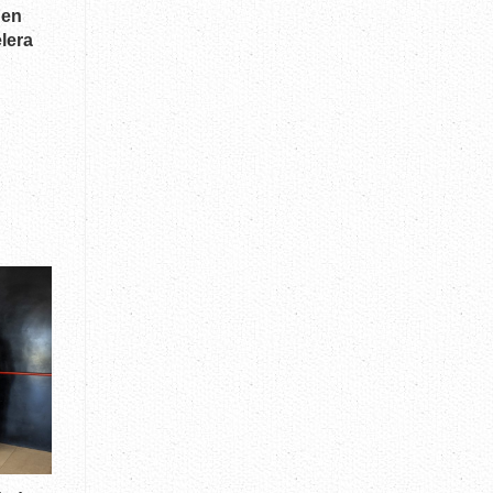
 en
lera