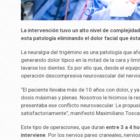
La intervención tuvo un alto nivel de complejida
esta patología eliminando el dolor facial que és
La neuralgia del trigémino es una patología que afe
generando dolor típico en la mitad de la cara y l
lavarse los dientes. Es por ello que, desde el equi
operación descompresiva neurovascular del nervio 
“El paciente llevaba más de 10 años con dolor, y 
dosis máximas y plenas. Nosotros le hicimos la re
presentaba ese conflicto neurovascular. Le propusi
satisfactoriamente”, manifestó Maximiliano Tosca
Este tipo de operaciones, que duran
entre 3 a 4 h
interviene
. Por los nervios pares craneales, nervio