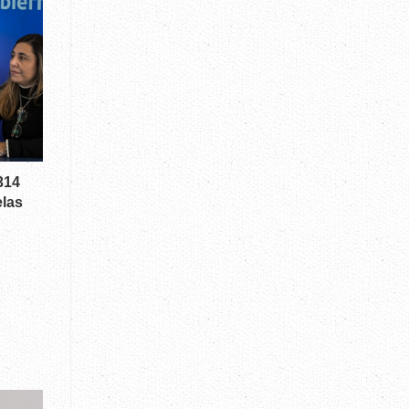
314
elas