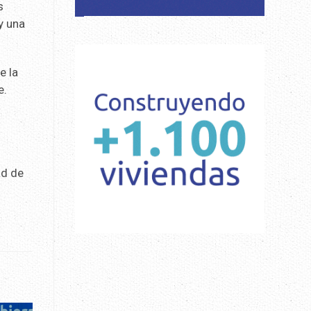
s
y una
e la
e.
ad de