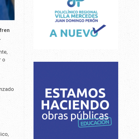
fren
.
nte,
r o
anzado
e
ico,