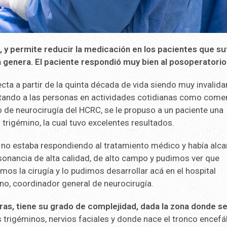
d, y permite reducir la medicación en los pacientes que su
ta genera. El paciente respondió muy bien al posoperatorio
cta a partir de la quinta década de vida siendo muy invalida
imitando a las personas en actividades cotidianas como come
po de neurocirugía del HCRC, se le propuso a un paciente una
trigémino, la cual tuvo excelentes resultados.
ya no estaba respondiendo al tratamiento médico y había alc
sonancia de alta calidad, de alto campo y pudimos ver que
mos la cirugía y lo pudimos desarrollar acá en el hospital
no, coordinador general de neurocirugía.
oras, tiene su grado de complejidad, dada la zona donde s
s trigéminos, nervios faciales y donde nace el tronco encefál