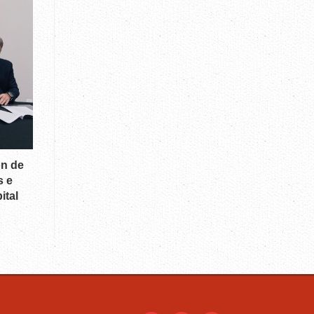
ón de
s e
ital