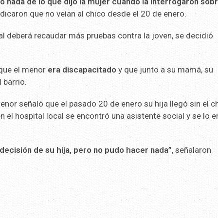
ó nada de lo que dijo la mujer cuando la interrogaron sobr
dicaron que no veían al chico desde el 20 de enero.
l deberá recaudar más pruebas contra la joven, se decidió
 que el menor
era discapacitado
y que junto a su mamá, su
 barrio.
enor señaló que el pasado 20 de enero su hija llegó sin el c
 el hospital local se encontró una asistente social y se lo 
decisión de su hija, pero no pudo hacer nada”
, señalaron