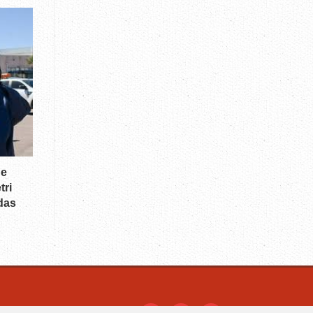
de
tri
das