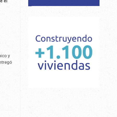
e el
hico y
entregó