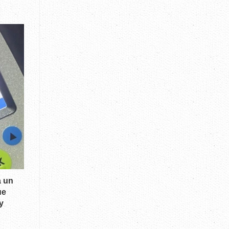
a un
ue
y