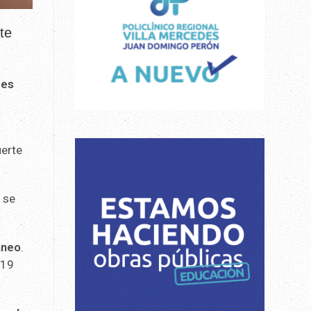
te
res
uerte
 se
áneo
.
 19